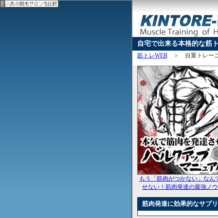
自宅で出来る本格的な筋
筋トレWEB
＞
自重トレー
もう「筋肉がつかない」なん
せない！筋肉発達の最強ノウ
筋肉発達に効果的なサプリ