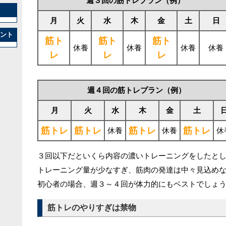
週３回の筋トレプラン（例）
月
火
水
木
金
土
日
ント
筋ト
筋ト
筋ト
休養
休養
休養
休養
レ
レ
レ
週４回の筋トレプラン（例）
月
火
水
木
金
土
筋トレ
筋トレ
筋トレ
筋トレ
休養
休養
休
３回以下だといくら内容の濃いトレーニングをしたと
トレーニング量が少なすぎ、筋肉の発達は中々見込め
初心者の場合、週３～４回が体力的にもベストでしょ
筋トレのやりすぎは禁物