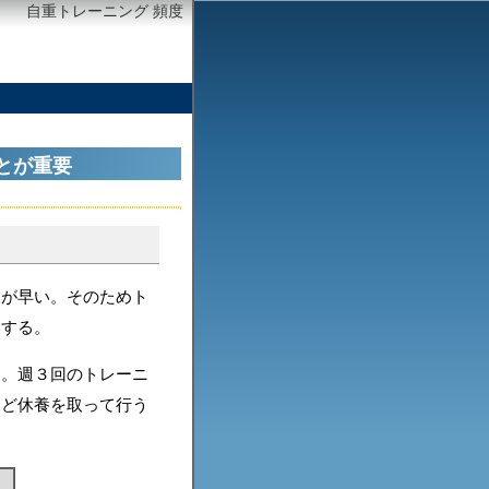
自重トレーニング 頻度
とが重要
復が早い。そのためト
にする。
う。週３回のトレーニ
など休養を取って行う