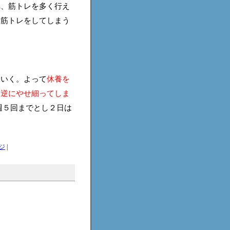
れ、筋トレを多く行え
に筋トレをしてしまう
ていく。よって
休養を
り逆にやせ細ってしま
週５回までとし２日は
ジ
|