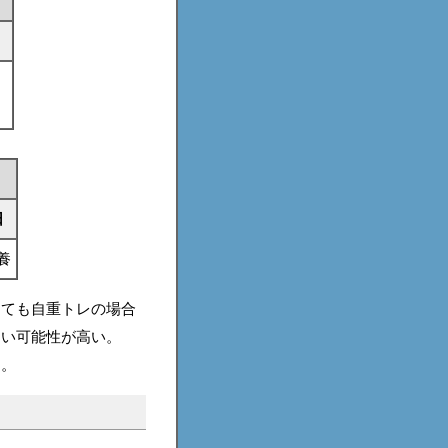
日
養
しても自重トレの場合
ない可能性が高い。
う。