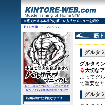
自宅で出来る本格的な筋トレ方法やメニューを紹介
筋トレWEB
＞
グルタミン
筋ト
グルタ
グルタミ
る
大切な
よってグ
で重要な
もう「筋肉がつかない」なんて言わ
せない！筋肉発達の最強ノウハウ
グルタ
筋肉発達に効果的なサプリ