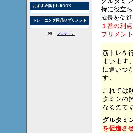
グルタミン
おすすめ筋トレBOOK
持に役立ち
成長を促進
トレーニング用品サプリメント
１番の利点
プリメン
［PR］
プロテイン
筋トレを
まいます
に追いつ
す。
これでは
タミンの
なるので
グルタミ
を促進さ