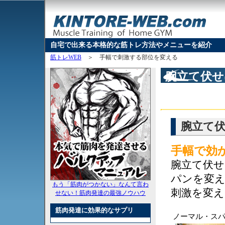
自宅で出来る本格的な筋トレ方法やメニューを紹介
筋トレWEB
＞
手幅で刺激する部位を変える
腕立て伏せ
腕立て伏
手幅で効
腕立て伏せ
パンを変
もう「筋肉がつかない」なんて言わ
刺激を変
せない！筋肉発達の最強ノウハウ
筋肉発達に効果的なサプリ
ノーマル・ス